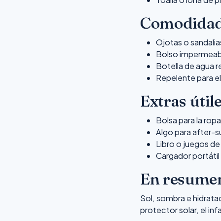
Comodida
Ojotas o sandalia
Bolso impermeab
Botella de agua re
Repelente para e
Extras útil
Bolsa para la rop
Algo para after-s
Libro o juegos de
Cargador portátil
En resume
Sol, sombra e hidratac
protector solar, el inf