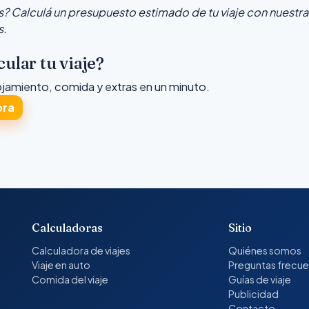
? Calculá un presupuesto estimado de tu viaje con nuestra
s.
cular tu viaje?
ojamiento, comida y extras en un minuto.
ora
Calculadoras
Sitio
Calculadora de viajes
Quiénes somos
Viaje en auto
Preguntas frecu
Comida del viaje
Guías de viaje
Publicidad
Contacto