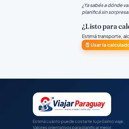
¿Ya sabés a dónde vas
planificá sin sorpresa
¿Listo para cal
Estimá transporte, al
Usar la calculad
Estimá cuánto puede costarte tu próximo viaje.
Valores orientativos para planificar mejor.