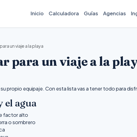
Inicio
Calculadora
Guías
Agencias
In
para un viaje a la playa
r para un viaje a la pla
e su propio equipaje. Con esta lista vas a tener todo para disfr
y el agua
e factor alto
orra o sombrero
sca
laya