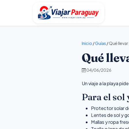
Inicio
/
Guías
/
Qué llevar 
Qué lleva
04/06/2026
Un viaje a la playa pid
Para el sol 
Protector solar d
Lentes de sol y g
Mallas y ropa fre
Toalla o lona de p