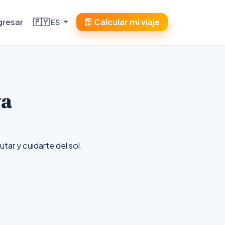
gresar
🇵🇾
Calcular mi viaje
ES
ya
utar y cuidarte del sol.