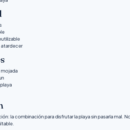
d
s
le
utilizable
l atardecer
es
a mojada
un
 playa
n
ión: la combinación para disfrutar la playa sin pasarla mal. No
altable.